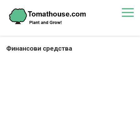
Преминете
към
съдържанието
Финансови средства