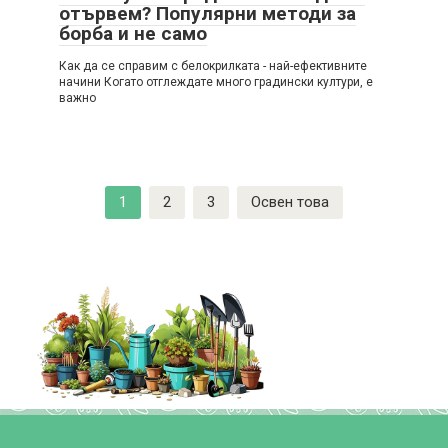
отървем? Популярни методи за
борба и не само
Как да се справим с белокрилката - най-ефективните
начини Когато отглеждате много градински култури, е
важно
След
1
2
3
Освен това
навигация