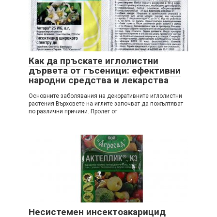
Как да пръскате иглолистни
дървета от гъсеници: ефективни
народни средства и лекарства
Основните заболявания на декоративните иглолистни
растения Върховете на иглите започват да пожълтяват
по различни причини. Пролет от
Несистемен инсектоакарицид