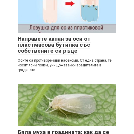
Направете капан за оси от
пластмасова бутилка със
собствените си ръце
Осите са противоречиви насекоми. От една страна, те
носят ясни ползи, унищожавайки вредителите в
градината
Бяла муха в градината: как да се