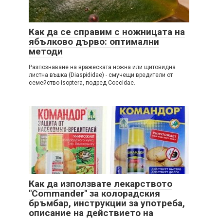
Как да се справим с ножницата на
ябълково дърво: оптимални
методи
Разпознаване на вражеската ножна или щитовидна
листна въшка (Diaspididae) - смучещи вредители от
семейство isoptera, подред Coccidae.
Как да използвате лекарството
"Commander" за колорадския
бръмбар, инструкции за употреба,
описание на действието на