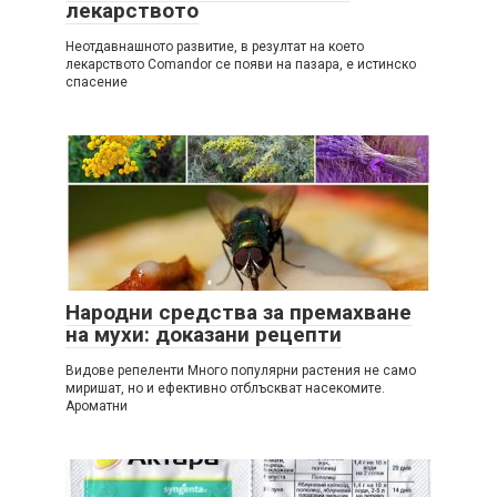
лекарството
Неотдавнашното развитие, в резултат на което
лекарството Comandor се появи на пазара, е истинско
спасение
Народни средства за премахване
на мухи: доказани рецепти
Видове репеленти Много популярни растения не само
миришат, но и ефективно отблъскват насекомите.
Ароматни