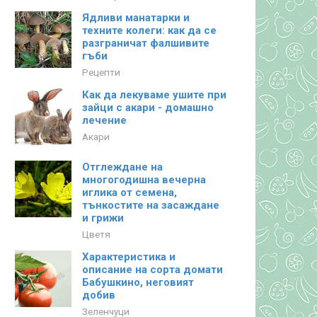
Ядливи манатарки и
техните колеги: как да се
разграничат фалшивите
гъби
Рецепти
Как да лекуваме ушите при
зайци с акари - домашно
лечение
Акари
Отглеждане на
многогодишна вечерна
иглика от семена,
тънкостите на засаждане
и грижи
Цветя
Характеристика и
описание на сорта домати
Бабушкино, неговият
добив
Зеленчуци