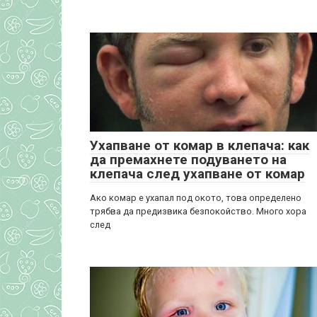
Ухапване от комар в клепача: как
да премахнете подуването на
клепача след ухапване от комар
Ако комар е ухапал под окото, това определено
трябва да предизвика безпокойство. Много хора
след