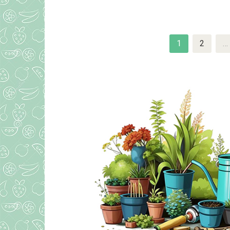
След
1
2
…
навигация