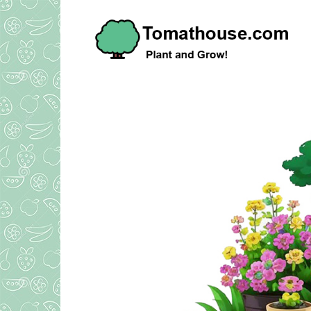
Преминете
към
съдържанието