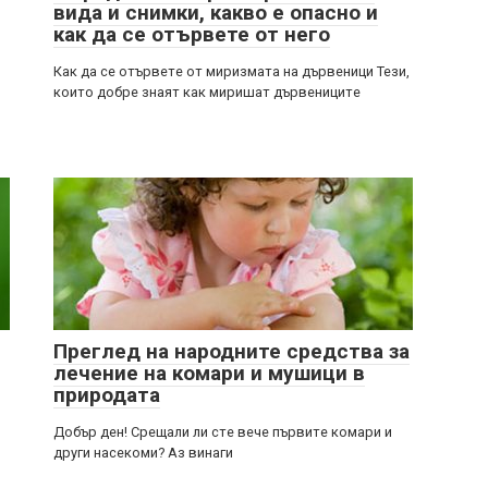
вида и снимки, какво е опасно и
как да се отървете от него
Как да се отървете от миризмата на дървеници Тези,
които добре знаят как миришат дървениците
Преглед на народните средства за
лечение на комари и мушици в
природата
Добър ден! Срещали ли сте вече първите комари и
други насекоми? Аз винаги