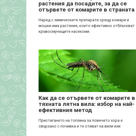
растения да посадите, за да се
отървете от комарите в страната
Наред с химическите препарати срещу комари и
мошки има растения, които ефективно отблъскват
кръвосмучещите насекоми.
Как да се отървете от комарите в
тяхната лятна вила: избор на най-
ефективния метод
Пристигането на топлина за повечето хора е
свързано с почивка и те отиват на вили или