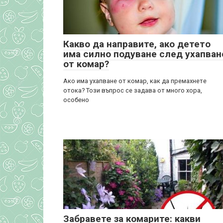
Какво да направите, ако детето
има силно подуване след ухапван
от комар?
Ако има ухапване от комар, как да премахнете
отока? Този въпрос се задава от много хора,
особено
Забравете за комарите: какви